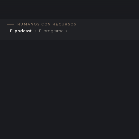
HUMANOS CON RECURSOS
El podcast
El programa
→
/