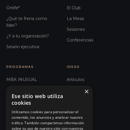
Onlife*
El Club
¿Qué te frena como
La Mesa
líder?
Sesiones
¿Y a tu organización?
Conferencias
Sesión ejecutiva
PROGRAMAS
IDEAS
MBA INUSUAL
Artículos
×
Humanos con Recursos
Glosario
Ese sitio web utiliza
Recursos Inhumanos
Observatorio
cookies
Comunicación e
Podcast
Utilizamos cookies para personalizar el
contenido, los anuncios y analizar nuestro
Influencia
Manifiesto
tráfico. También compartimos información
sobre su uso de nuestro sitio con nuestros
101 Errores de liderazgo